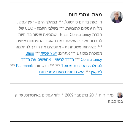
מאת:
עמרי רווח
חי כעת בדרום פורטוגל. *** במהלך היום - יועץ עסקי,
מלווה עסקים לתוצאות. *** בשלבי הקמה - CEO של
חברת Bliss Consultancy - שמביאה שיפור ברווחיות
לחברות על ידי העלאת רמת האושר והתפתחות אישית.
*** כשליחות משפחתית - מחפשים את הדרך להחלמה
מסוכרת מסוג 1 *** אתרים:
יעוץ עסקי
***
Bliss
Consultancy
***
הדרך לריפוי - מחפשים את הדרך
להחלמה מסוכרת מסוג 1
*** *** ברשתות:
Facebook
***
לינקאין
***
הצג פוסטים מאת עמרי רווח
מחבר
פורסם
קטגוריות
עמרי רווח
20 בדצמבר 2009
ליווי עסקים באינטרנט
,
שיווק
בתאריך
בפייסבוק