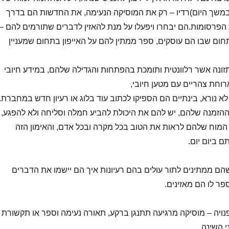
במשך היום)רדיו – רק את המוסיקה הנעימה, את החדשות הם בדרך
ת הפרסומות.הם יבחרו ויפעלו על מנת להאזין לדברים שתורמים להם –
ום שבו הם עוסקים, ספר ממתין להם על האייפון בתחום שמעניין
ונה אשר רלוונטית ותומכת בהפתחות והגדילה שלהם, במידע חיובי
וחת צהריים עם מטען חיובי,
א נורא, בינתיים הם הספיקו לכתוב עוד בלוג או רעיון חדש במחברת.
הזמנה שלהם, יש להם את היכולת להביע חמלה וסליחה ולא להפגע,
המוח שלהם לראות את הטוב בכל מקרה ובכל אדם, והאימון הזה
 ביום יום.
הם ממתינים לתור עולים בהם רעיונות איך הם יישמו את הדברים
ר לו הם מאזינים.
ויה – מוסיקה מרגיעה תתנגן ברקע, תאורה נעימה וספר או תקשורת 
 השינה.