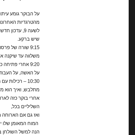
על הבוקר גומע עיתון
מהטרגדיות האחרונו
לשעה 9, עדכו
שיש ברקע.
9:15 שורה של פר
משלווה עד שיקנה א
9:20 אחרי פתיח
על האשה, על העבודה
10:30 – רכילו
מתלבש, ואיך הוא מע
אחרי בוקר כזה לארו
השליליים בכל,
ואז גם אם הארוחה מ
המוח המאומן שלו יצ
הנה למשל השולחן ב