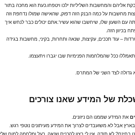
קת אליהם והמחשבות השליליות ילכו ויטפחו.כעת הוא מחכה בתור
צות מחשבות על כמה הבנק הזה דפוק, שהאישה שמולו נדחפת וזה
ה עם השעון שלו, שיחשבו שהוא עשיר.אתם יכולים כבר לנחש איך
ח בכיוון הזה.
רדות – עוד תככים, עקיצות, שנאה ותחרות, בקיני, מחשבות בגידה
יתאמללו ככל שהמלחמות הפנימיות שבו יגברו ויתעצמו.
 גדולה לצד השני של המתרס.
כלת של המידע שאנו צורכים
ם
את המידע שממנו הם ניזונים.
בארץ אבל לא משועבדים לצרוך את המידע מעיתונים נוטפי רגש.
 בחינם? לא תודה. אין לי רצון להכניס שנאה, רעל ומלחמה למוח שלי