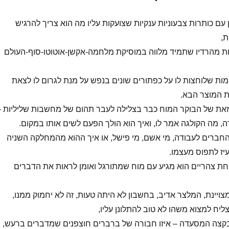
 עם כותרות צבעוניות ענקיות שצועקות עליו מה הוא צריך להרגיש
ת,
ן חדשות מהרדיו שתמיד מלווה במוסיקת מלחמה-אקשן-אוטוטו-סוף-העולם
סומות שלוחצות לו על כפתורים שונים בנפש על מנת לגרום לו לצאת
ת המוצר הבא.
ה כזאת של הבוקר המוח כבר בצלילה לעבר תהום של מחשבות שליליות –
, מה הקולגה אמר לו, ואיך הוא הולך הפעם לשים אותו במקום.
ת עם החברים לעבודה, מי אשם, מי פישל, או איך ההוא מהמחלקה השניה
יז לתפוס מעצמו.
חת צהריים הוא מגיע עם מוח שמתורגל ואומן לראות את הדברים
צויינת, המלצר אדיב, בחשבון לא היתה טעות, זה לא יחמוק ממנו,
ליח למצוא משהו לא טוב להתלונן עליו,
קצה המסעדה – איזו חבורה של ברברים חוצפנים שמדברים ברעש,