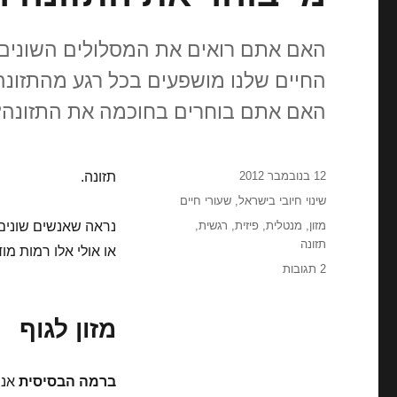
האם אתם רואים את המסלולים השונים 
החיים שלנו מושפעים בכל רגע מהתזונה ש
האם אתם בוחרים בחוכמה את התזונה?
פורסם
12 בנובמבר 2012
תזונה.
בתאריך
קטגוריות
שינוי חיובי בישראל
,
שעורי חיים
תגיות
מזון
,
מנטלית
,
פיזית
,
רגשית
,
נראה שאנשים שונים 
תזונה
או אולי אלו רמות מוד
על
2 תגובות
מי
בוחר
מזון לגוף
את
התזונה
הפיזית
והמנטלית?
ברמה הבסיסית
אנש